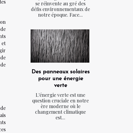
tes
se réinvente au gré des
défis environnementaux de
notre époque. Face...
son
 de
nts
 et
gir
 de
 de
Des panneaux solaires
pour une énergie
verte
L'énergie verte est une
question cruciale en notre
ère moderne où le
 de
changement climatique
ais
est...
nts
ces