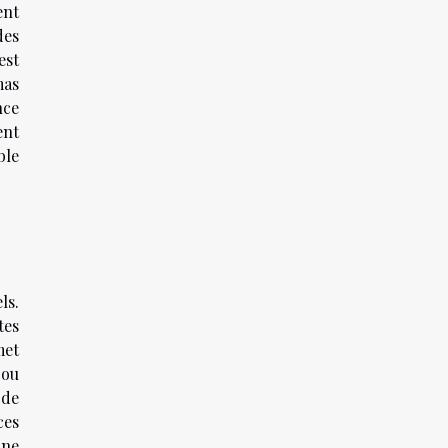
ent
des
est
mas
nce
ent
ble
ls.
tes
met
 ou
 de
ces
une