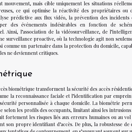
out mouvement, mais cible uniquement les situations réellem
euses, ce qui optimise la réactivité des propriétaires ou 
lyse prédictive aux flux vidéo, la prévention des incidents 
iciper des événements indésirables en fonction de sché
Ainsi, l’association de la vidéosurveillance, de l’intellige
 une surveillance proactive, où la technologie agit non seulem
si comme un partenaire dans la protection du domicile, capa
les ne deviennent critiques.
métrique
cès biométrique transforment la sécurité des accès résidentie
me la reconnaissance faciale et l’identification par emprein
e sécurité personnalisée à chaque domicile. La biométrie per
 selon les profils des occupants, limitant ainsi les intrusions
it fortement les risques liés aux erreurs humaines ou au vol
nt son propre identifiant d’accès. De plus, la robustesse de 
 aux tentatives de contournement, en s’appuyant souvent sur 