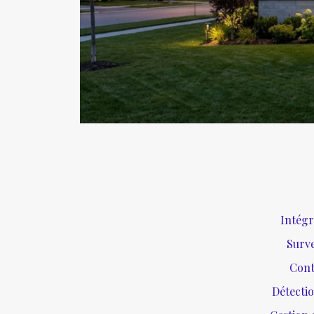
Intégr
Surve
Cont
Détecti