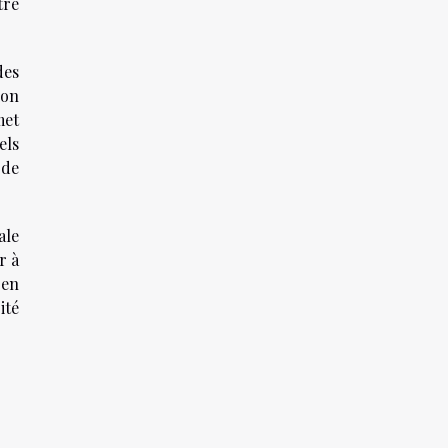
tre
des
ion
met
els
 de
ale
r à
 en
ité