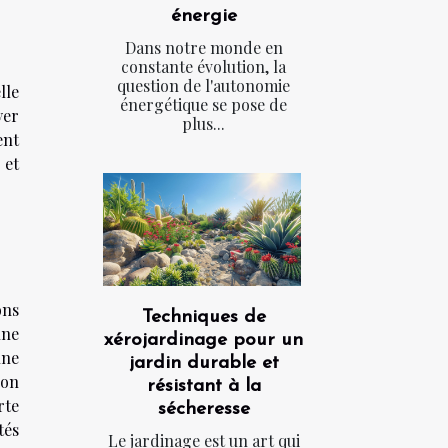
énergie
Dans notre monde en
constante évolution, la
question de l'autonomie
lle
énergétique se pose de
yer
plus...
ent
 et
ons
Techniques de
une
xérojardinage pour un
une
jardin durable et
non
résistant à la
rte
sécheresse
tés
Le jardinage est un art qui