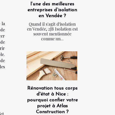
l’une des meilleures
entreprises d’isolation
en Vendée ?
 la
Quand il s'agit d'isolation
en Vendée, 2JB Isolation est
 de
souvent mentionnée
cer
comme un...
 de
rir
le.
 de
des
Rénovation tous corps
d'état à Nice :
pourquoi confier votre
projet à Atlas
Construction ?
et,