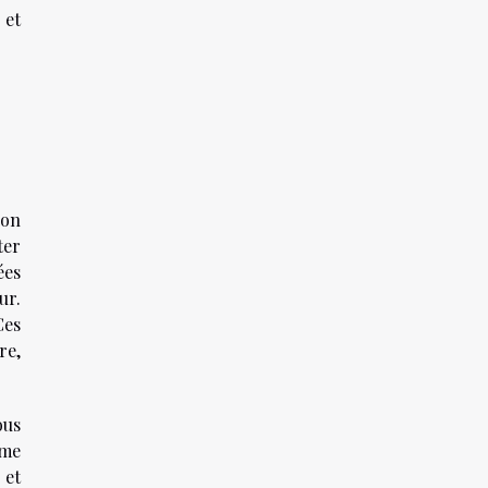
 et
ion
ter
ées
ur.
Ces
re,
ous
rme
 et