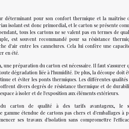
teur déterminant pour son confort thermique et la maîtrise 
iau isolant est donc primordial, et le carton se présente co
endant, tous les cartons ne se valent pas en termes de qual
emple, est souvent recommandé pour sa résistance thermi
he d'air entre les cannelures. Cela lui confère une capacit
er en été.
, une préparation du carton est nécessaire. Il faut s'assurer 
toute dégradation liée à l'humidité. De plus, la découpe doit ê
nue et éviter les ponts thermiques. Les différentes qualités
ffrent divers degrés de résistance thermique et de durabili
space à isoler et de l'exposition aux éléments extérieurs.
du carton de qualité à des tarifs avantageux, le s
 gamme étendue de cartons pas chers et d'emballages à p
encer ses travaux d'isolation sans compromettre l'efficac