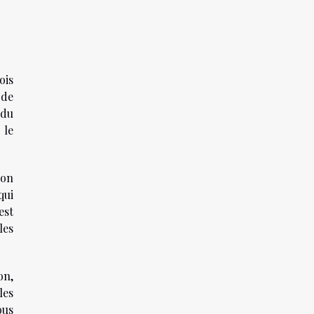
ois
 de
 du
 le
non
qui
est
les
on,
les
ous