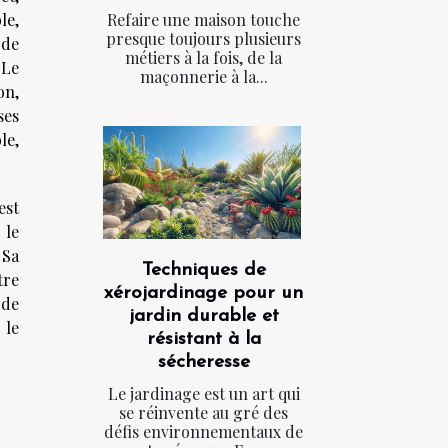
Refaire une maison touche
le,
presque toujours plusieurs
 de
métiers à la fois, de la
 Le
maçonnerie à la...
on,
ses
le,
est
 le
 Sa
Techniques de
tre
xérojardinage pour un
 de
jardin durable et
 le
résistant à la
sécheresse
Le jardinage est un art qui
se réinvente au gré des
défis environnementaux de