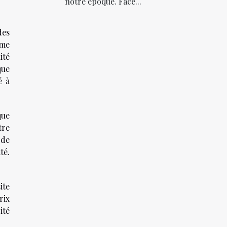
notre époque. Face...
des
mme
ité
que
é à
que
tre
 de
té.
ite
rix
ité