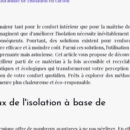
durabilité de l'isolation en carton
 majeur tant pour le confort intérieur que pour la maîtrise de
ginent que d'améliorer l'isolation nécessite inévitablement
onséquents. Pourtant, des solutions existent pour renfor
re efficace et à moindre coût. Parmi ces solutions, l'utilisation
rprenante mais astucieuse. Cet article vous propose de découv
lleur parti de ce matériau à la fois accessible et recyclab
atiques et écologiques qui transformeront votre perception
ation de votre confort quotidien. Prêts à explorer des métho
meure plus chaleureuse et éco-responsable.
x de l'isolation à base de
rmique offre de nombreux avantages à ne pas négliger. En eff