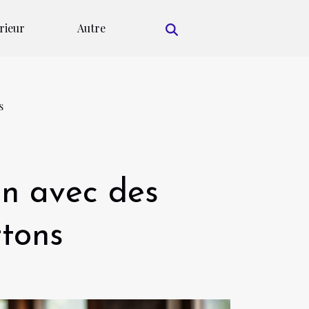
rieur
Autre
s
on avec des
rtons